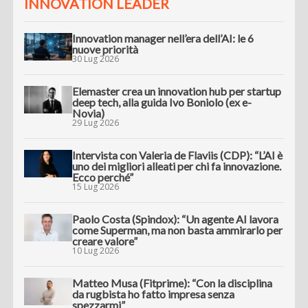
INNOVATION LEADER
Innovation manager nell’era dell’AI: le 6
nuove priorità
30 Lug 2026
Elemaster crea un innovation hub per startup
deep tech, alla guida Ivo Boniolo (ex e-
Novia)
29 Lug 2026
Intervista con Valeria de Flaviis (CDP): “L’AI è
uno dei migliori alleati per chi fa innovazione.
Ecco perché”
15 Lug 2026
Paolo Costa (Spindox): “Un agente AI lavora
come Superman, ma non basta ammirarlo per
creare valore”
10 Lug 2026
Matteo Musa (Fitprime): “Con la disciplina
da rugbista ho fatto impresa senza
spezzarmi”