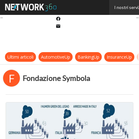
Twitter
I nostri servi
Linkedin
Facebook
Email
Ultimi articoli
AutomotiveUp
BankingUp
InsuranceUp
F
Fondazione Symbola