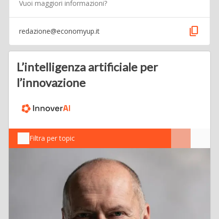
Vuoi maggiori informazioni?
content_copy
redazione@economyup.it
L’intelligenza artificiale per
l’innovazione
Filtra per topic