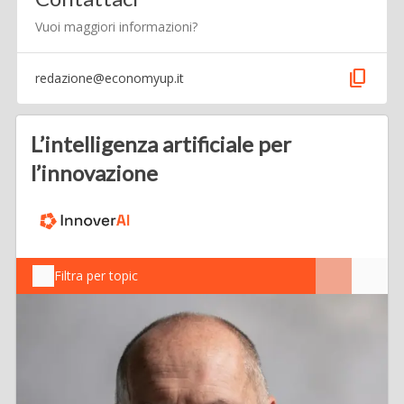
Vuoi maggiori informazioni?
content_copy
redazione@economyup.it
L’intelligenza artificiale per
l’innovazione
Filtra per topic