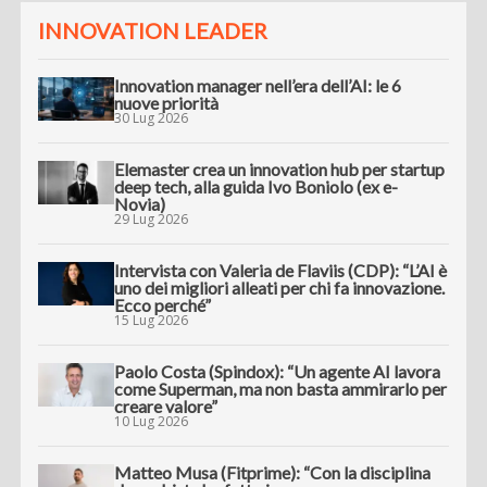
INNOVATION LEADER
Innovation manager nell’era dell’AI: le 6
nuove priorità
30 Lug 2026
Elemaster crea un innovation hub per startup
deep tech, alla guida Ivo Boniolo (ex e-
Novia)
29 Lug 2026
Intervista con Valeria de Flaviis (CDP): “L’AI è
uno dei migliori alleati per chi fa innovazione.
Ecco perché”
15 Lug 2026
Paolo Costa (Spindox): “Un agente AI lavora
come Superman, ma non basta ammirarlo per
creare valore”
10 Lug 2026
Matteo Musa (Fitprime): “Con la disciplina