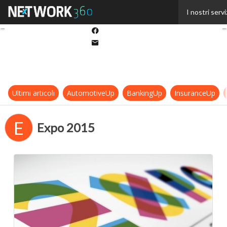
Twitter
I nostri servi
Linkedin
Facebook
Email
Ultimi articoli
AutomotiveUp
BankingUp
InsuranceUp
E
Expo 2015