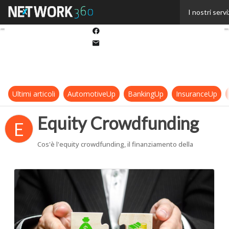
Twitter
I nostri servi
Linkedin
Facebook
Email
Ultimi articoli
AutomotiveUp
BankingUp
InsuranceUp
Equity Crowdfunding
E
Cos'è l'equity crowdfunding, il finanziamento della