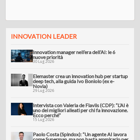
INNOVATION LEADER
Innovation manager nell’era dell’AI: le 6
nuove priorità
30 Lug 2026
Elemaster crea un innovation hub per startup
deep tech, alla guida Ivo Boniolo (ex e-
Novia)
29 Lug 2026
Intervista con Valeria de Flaviis (CDP): “L’AI è
uno dei migliori alleati per chi fa innovazione.
Ecco perché”
15 Lug 2026
Paolo Costa (Spindox): “Un agente AI lavora
come Superman, ma non basta ammirarlo per