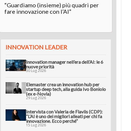
“Guardiamo (insieme) più quadri per
Inter
fare innovazione con l’AI”
“L’AI 
innov
INNOVATION LEADER
Innovation manager nell’era dell’AI: le 6
nuove priorità
30 Lug 2026
Elemaster crea un innovation hub per
startup deep tech, alla guida Ivo Boniolo
(ex e-Novia)
29 Lug 2026
Intervista con Valeria de Flaviis (CDP):
“L’AI è uno dei migliori alleati per chi fa
innovazione. Ecco perché”
15 Lug 2026