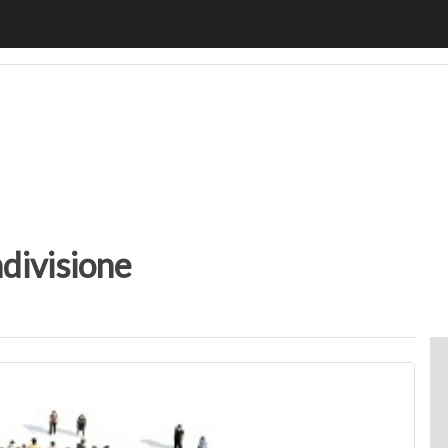
motiveUp
BankingUp
InsuranceUp
RetailUp
SmartM
divisione