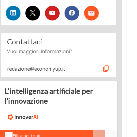
Contattaci
Vuoi maggiori informazioni?
content_copy
redazione@economyup.it
L’intelligenza artificiale per
l’innovazione
Filtra per topic