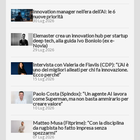
Innovation manager nell’era dell’AI: le 6
nuove priorità
30 Lug 2026
Elemaster crea un innovation hub per startup
deep tech, alla guida Ivo Boniolo (ex e-
Novia)
29 Lug 2026
Intervista con Valeria de Flaviis (CDP): “L’AI è
uno dei migliori alleati per chi fa innovazione.
Ecco perché”
15 Lug 2026
Paolo Costa (Spindox): “Un agente AI lavora
come Superman, ma non basta ammirarlo per
creare valore”
10 Lug 2026
Matteo Musa (Fitprime): “Con la disciplina
da rugbista ho fatto impresa senza
spezzarmi”
07 Lug 2026