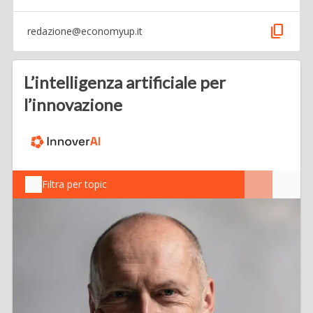
content_copy
redazione@economyup.it
L’intelligenza artificiale per
l’innovazione
Filtra per topic