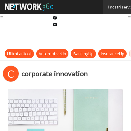
Twitter
I nostri servi
Linkedin
Facebook
Email
Ultimi articoli
AutomotiveUp
BankingUp
InsuranceUp
C
corporate innovation