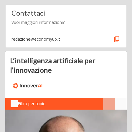
Contattaci
Vuoi maggiori informazioni?
content_copy
redazione@economyup.it
L’intelligenza artificiale per
l’innovazione
Filtra per topic