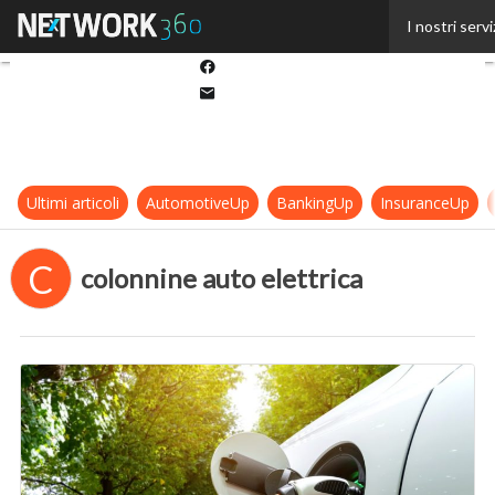
Twitter
I nostri servi
Linkedin
Facebook
Email
Ultimi articoli
AutomotiveUp
BankingUp
InsuranceUp
C
colonnine auto elettrica