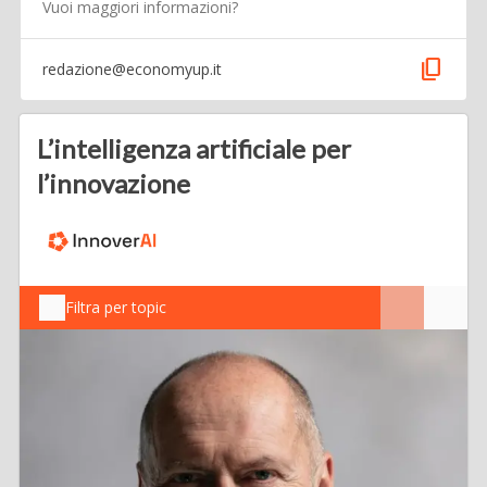
Vuoi maggiori informazioni?
content_copy
redazione@economyup.it
L’intelligenza artificiale per
l’innovazione
Filtra per topic