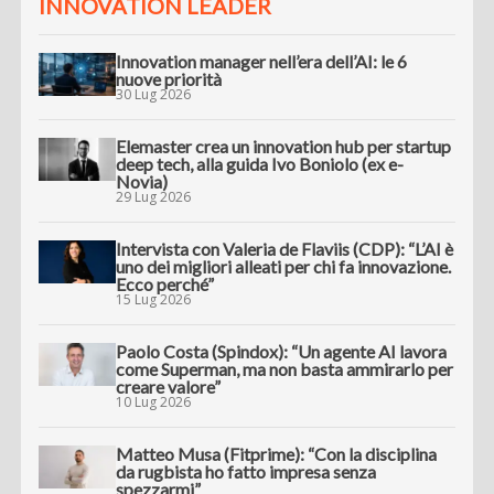
INNOVATION LEADER
Innovation manager nell’era dell’AI: le 6
nuove priorità
30 Lug 2026
Elemaster crea un innovation hub per startup
deep tech, alla guida Ivo Boniolo (ex e-
Novia)
29 Lug 2026
Intervista con Valeria de Flaviis (CDP): “L’AI è
uno dei migliori alleati per chi fa innovazione.
Ecco perché”
15 Lug 2026
Paolo Costa (Spindox): “Un agente AI lavora
come Superman, ma non basta ammirarlo per
creare valore”
10 Lug 2026
Matteo Musa (Fitprime): “Con la disciplina
da rugbista ho fatto impresa senza
spezzarmi”