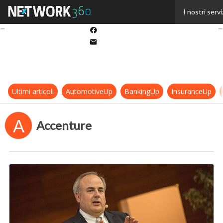
Twitter
I nostri servi
Linkedin
Facebook
Email
Ultimi articoli
AutomotiveUp
BankingUp
InsuranceUp
A
Accenture