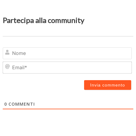
Partecipa alla community
N
Em
0
COMMENTI