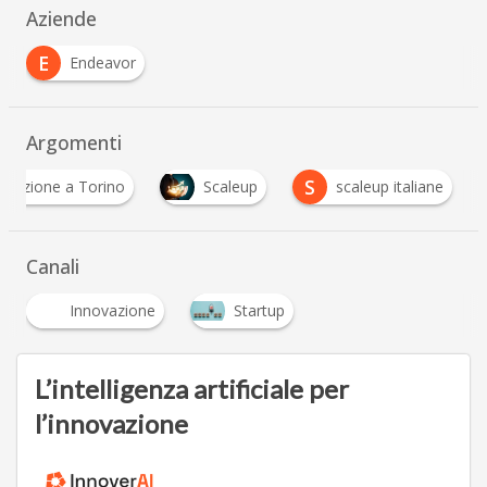
Aziende
E
Endeavor
Argomenti
S
ovazione a Torino
Scaleup
scaleup italiane
Canali
Innovazione
Startup
L’intelligenza artificiale per
l’innovazione