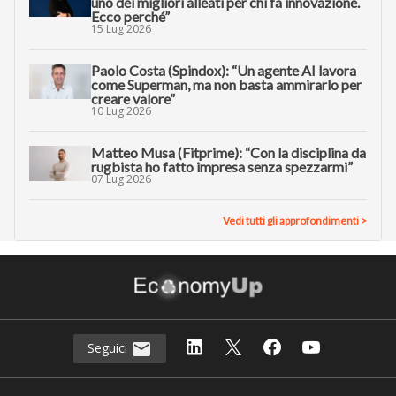
uno dei migliori alleati per chi fa innovazione.
Ecco perché”
15 Lug 2026
Paolo Costa (Spindox): “Un agente AI lavora
come Superman, ma non basta ammirarlo per
creare valore”
10 Lug 2026
Matteo Musa (Fitprime): “Con la disciplina da
rugbista ho fatto impresa senza spezzarmi”
07 Lug 2026
Vedi tutti gli approfondimenti >
Seguici