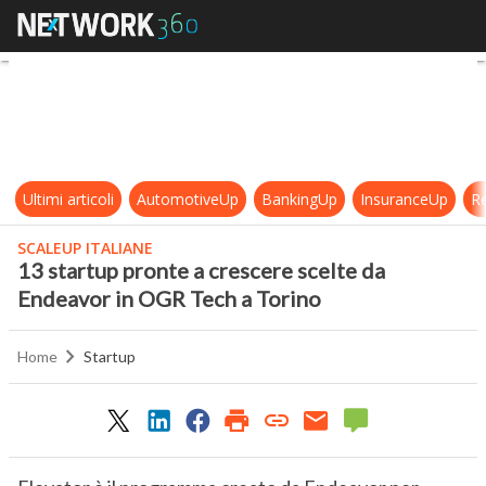
13 startup pronte a crescere scel
Ultimi articoli
AutomotiveUp
BankingUp
InsuranceUp
Re
SCALEUP ITALIANE
13 startup pronte a crescere scelte da
Endeavor in OGR Tech a Torino
Home
Startup