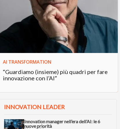
IN
In
“L
in
AI TRANSFORMATION
“Guardiamo (insieme) più quadri per fare
innovazione con l’AI”
INNOVATION LEADER
Innovation manager nell’era dell’AI: le 6
nuove priorità