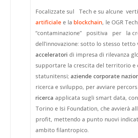
Focalizzate sul Tech e su alcune verti
artificiale
e la
blockchain
, le OGR Tec
“contaminazione” positiva per la cre
dell’innovazione: sotto lo stesso tetto 
acceleratori
di impresa di rilevanza g
supportare la crescita del territorio e
statunitensi;
aziende
corporate
nazion
ricerca e sviluppo, per avviare percorsi
ricerca
applicata sugli smart data, con 
Torino e Isi Foundation, che avvierà al
profit, mettendo a punto nuovi indicato
ambito filantropico.