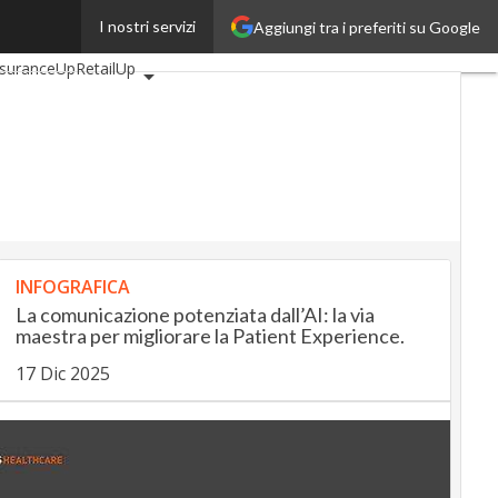
I nostri servizi
Aggiungi tra i preferiti su Google
tomotiveUp
nsuranceUp
RetailUp
p
Proptech
Startup
INFOGRAFICA
La comunicazione potenziata dall’AI: la via
maestra per migliorare la Patient Experience.
17 Dic 2025