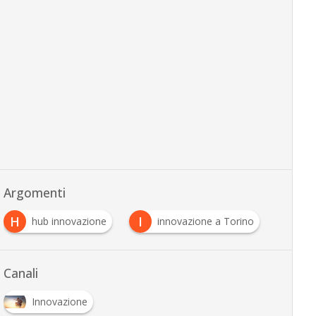
Argomenti
H
I
hub innovazione
innovazione a Torino
Canali
Innovazione