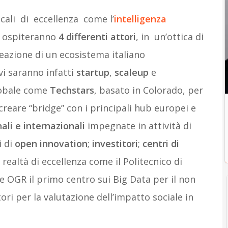
cali di eccellenza come l’
intelligenza
h ospiteranno
4 differenti attori
, in un’ottica di
azione di un ecosistema italiano
vi saranno infatti
startup
,
scaleup
e
lobale come
Techstars
, basato in Colorado, per
 creare “bridge” con i principali hub europei e
ali
e
internazionali
impegnate in attività di
 di
open innovation
;
investitori
;
centri
di
realtà di eccellenza come il Politecnico di
le OGR il primo centro sui Big Data per il non
ri per la valutazione dell’impatto sociale in