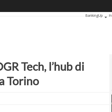
R Tech, l’hub di innovazione aperto a Torino
Ultimi articoli
Au
BankingUp
I
SmartMobilityU
OGR Tech, l’hub di
a Torino