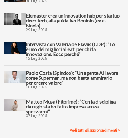
30 Lug 2026
Elemaster crea un innovation hub per startup
deep tech, alla guida Ivo Boniolo (ex e-
Novia)
29 Lug 2026
Intervista con Valeria de Flaviis (CDP): “L’AI
è uno dei migliori alleati per chi fa
innovazione. Ecco perché”
15 Lug 2026
Paolo Costa (Spindox): “Un agente AI lavora
come Superman, ma non basta ammirarlo
per creare valore”
10 Lug 2026
Matteo Musa (Fitprime): “Con la disciplina
da rugbista ho fatto impresa senza
spezzarmi”
07 Lug 2026
Vedi tutti gli approfondimenti >