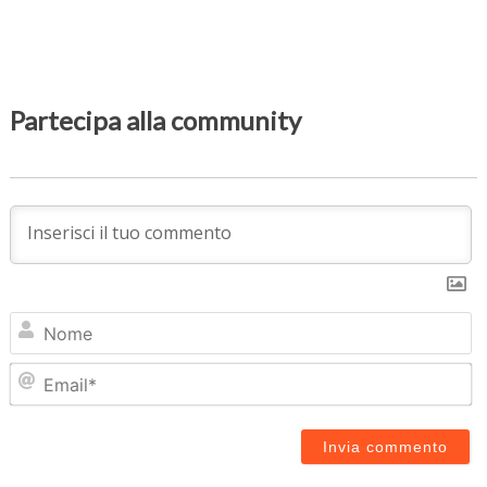
Partecipa alla community
N
Em