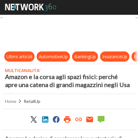
Amazon e la corsa agli spazi fisici
Ultimi articoli
AutomotiveUp
BankingUp
InsuranceUp
Re
MULTICANALITA'
Amazon e la corsa agli spazi fisici: perché
apre una catena di grandi magazzini negli Usa
Home
RetailUp