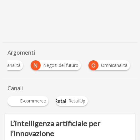
Argomenti
N
O
lticanalità
Negozi del futuro
Omnicanalità
Canali
E-commerce
RetailUp
L’intelligenza artificiale per
l’innovazione