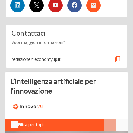
Contattaci
Vuoi maggiori informazioni?
content_copy
redazione@economyup.it
L’intelligenza artificiale per
l’innovazione
Filtra per topic