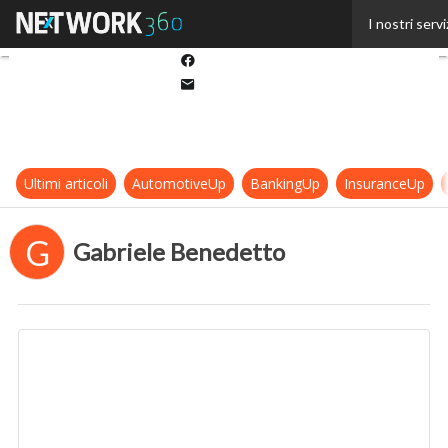
Twitter
I nostri servi
Linkedin
Facebook
Email
Ultimi articoli
AutomotiveUp
BankingUp
InsuranceUp
G
Gabriele Benedetto