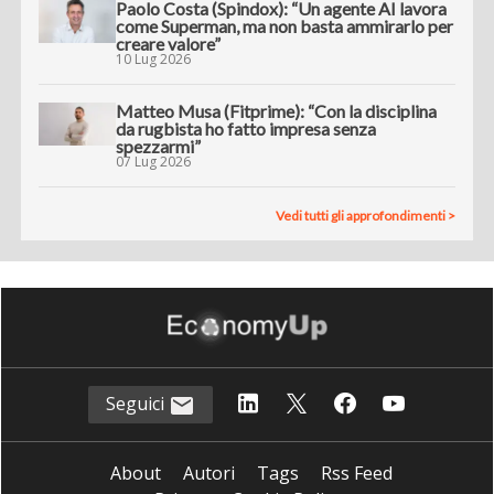
Paolo Costa (Spindox): “Un agente AI lavora
come Superman, ma non basta ammirarlo per
creare valore”
10 Lug 2026
Matteo Musa (Fitprime): “Con la disciplina
da rugbista ho fatto impresa senza
spezzarmi”
07 Lug 2026
Vedi tutti gli approfondimenti >
Seguici
About
Autori
Tags
Rss Feed