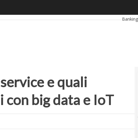
ervice e quali servizi sono possibili con big data e IoT
Ultimi ar
Bankin
RetailU
Proptec
 service e quali
i con big data e IoT