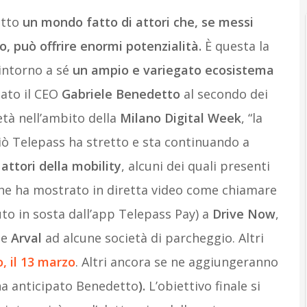
utto
un mondo fatto di attori che, se messi
o, può offrire enormi potenzialità.
È questa la
 intorno a sé
un ampio e variegato ecosistema
ato il CEO
Gabriele Benedetto
al secondo dei
età nell’ambito della
Milano Digital Week
, “la
iò Telepass ha stretto e sta continuando a
i
attori della mobility
, alcuni dei quali presenti
he ha mostrato in diretta video come chiamare
to in sosta dall’app Telepass Pay) a
Drive Now
,
ne
Arval
ad alcune società di parcheggio. Altri
, il 13 marzo
. Altri ancora se ne aggiungeranno
 ha anticipato Benedetto
).
L’obiettivo finale si