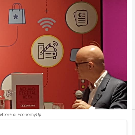
irettore di EconomyUp
B
Big Data