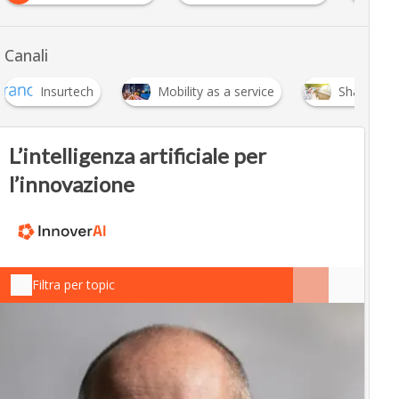
Canali
Insurtech
Mobility as a service
Sharing Mo
L’intelligenza artificiale per
l’innovazione
Filtra per topic