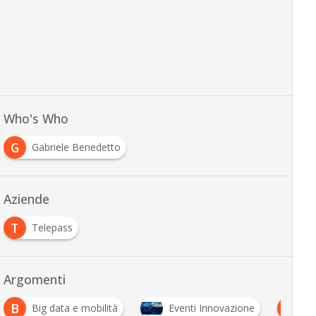
Who's Who
G
Gabriele Benedetto
Aziende
T
Telepass
Argomenti
B
I
Big data e mobilità
Eventi Innovazione
In