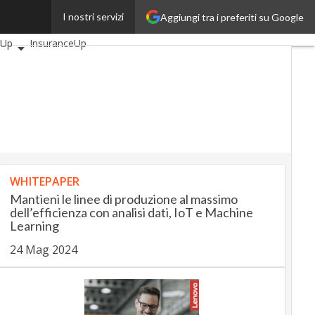
I nostri servizi
Aggiungi tra i preferiti su Google
ticoli
AutomotiveUp
gUp
InsuranceUp
p
SmartMobilityUp
h
Startup
WHITEPAPER
Mantieni le linee di produzione al massimo
dell’efficienza con analisi dati, IoT e Machine
Learning
24 Mag 2024