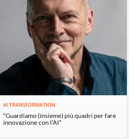
IN
In
“L
in
AI TRANSFORMATION
“Guardiamo (insieme) più quadri per fare
innovazione con l’AI”