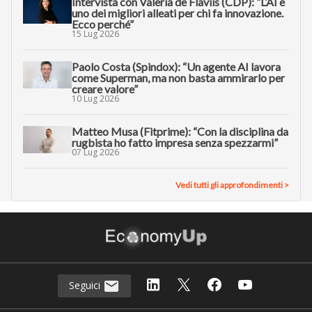
Intervista con Valeria de Flaviis (CDP): “L’AI è
uno dei migliori alleati per chi fa innovazione.
Ecco perché”
15 Lug 2026
Paolo Costa (Spindox): “Un agente AI lavora
come Superman, ma non basta ammirarlo per
creare valore”
10 Lug 2026
Matteo Musa (Fitprime): “Con la disciplina da
rugbista ho fatto impresa senza spezzarmi”
07 Lug 2026
Vedi tutti gli approfondimenti >
Seguici