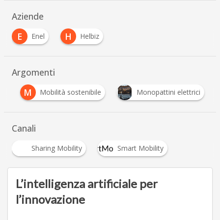
Aziende
E
H
Enel
Helbiz
Argomenti
M
tà
Mobilità sostenibile
Monopattini elettrici
Canali
Sharing Mobility
Smart Mobility
L’intelligenza artificiale per
l’innovazione