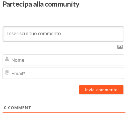
Partecipa alla community
N
Em
0
COMMENTI