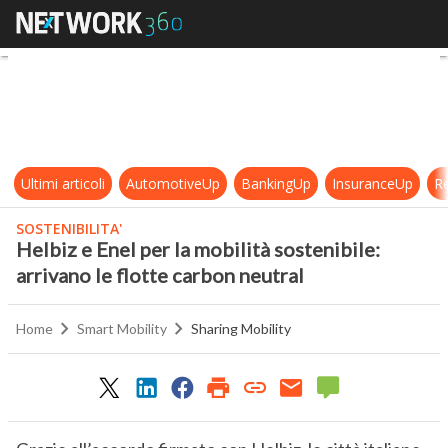
Helbiz e Enel per la mobilità sosten
Ultimi articoli
AutomotiveUp
BankingUp
InsuranceUp
Re
SOSTENIBILITA'
Helbiz e Enel per la mobilità sostenibile:
arrivano le flotte carbon neutral
Home
Smart Mobility
Sharing Mobility