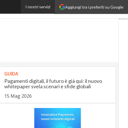
ienda. I casi e le ragioni
I nostri servizi
Aggiungi tra i preferiti su Google
Ultimi
articoli
AutomotiveUp
BankingUp
InsuranceUp
RetailUp
GUIDA
SmartMobilityUp
Pagamenti digitali, il futuro è già qui: il nuovo
whitepaper svela scenari e sfide globali
15 Mag 2026
Proptech
Startup