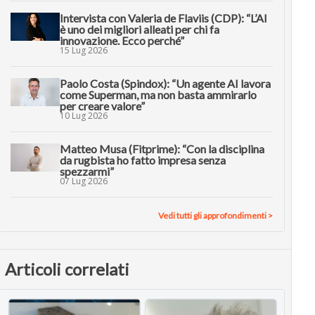
Intervista con Valeria de Flaviis (CDP): “L’AI
è uno dei migliori alleati per chi fa
innovazione. Ecco perché”
15 Lug 2026
Paolo Costa (Spindox): “Un agente AI lavora
come Superman, ma non basta ammirarlo
per creare valore”
10 Lug 2026
Matteo Musa (Fitprime): “Con la disciplina
da rugbista ho fatto impresa senza
spezzarmi”
07 Lug 2026
Vedi tutti gli approfondimenti >
Articoli correlati