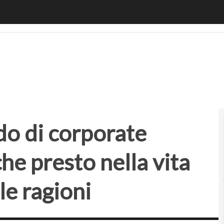
i corporate venture capital? Anche presto nella vita dell’az
o di corporate
he presto nella vita
 le ragioni