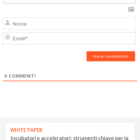
N
Em
0
COMMENTI
WHITE PAPER
Incubatori e acceleratori: strumenti chiave per la