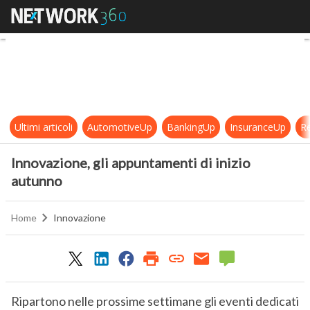
Innovazione, gli appuntamenti di i
Ultimi articoli
AutomotiveUp
BankingUp
InsuranceUp
Re
Innovazione, gli appuntamenti di inizio
autunno
Home
Innovazione
0
Ripartono nelle prossime settimane gli eventi dedicati