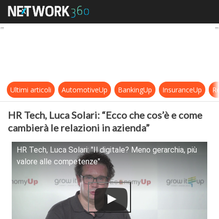
HR Tech, Luca Solari: “Ecco che cos
Ultimi articoli
AutomotiveUp
BankingUp
InsuranceUp
Re
HR Tech, Luca Solari: “Ecco che cos’è e come
cambierà le relazioni in azienda”
HR Tech, Luca Solari: "Il digitale? Meno gerarchia, più
valore alle competenze"