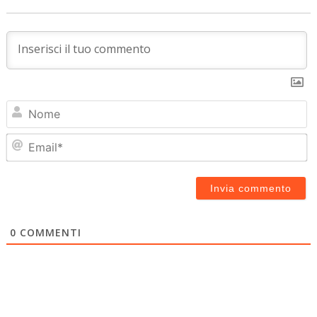
N
Em
0
COMMENTI