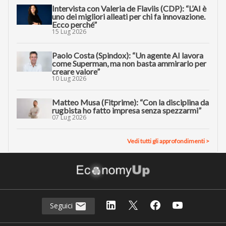
Intervista con Valeria de Flaviis (CDP): “L’AI è
uno dei migliori alleati per chi fa innovazione.
Ecco perché”
15 Lug 2026
Paolo Costa (Spindox): “Un agente AI lavora
come Superman, ma non basta ammirarlo per
creare valore”
10 Lug 2026
Matteo Musa (Fitprime): “Con la disciplina da
rugbista ho fatto impresa senza spezzarmi”
07 Lug 2026
Vedi tutti gli approfondimenti >
Seguici