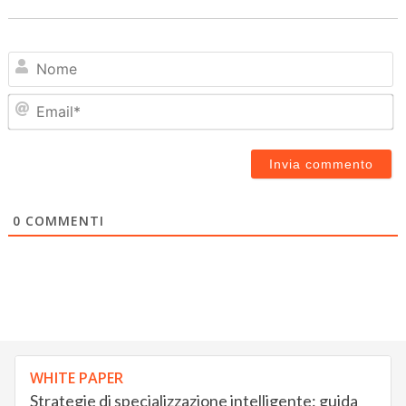
N
Em
0
COMMENTI
WHITE PAPER
Strategie di specializzazione intelligente: guida