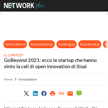
GoBeyond 2021: ecco le startup che 
Ultimi articoli
AutomotiveUp
BankingUp
InsuranceUp
Re
IL CONTEST
GoBeyond 2021: ecco le startup che hanno
vinto la call di open innovation di Sisal
Home
Innovazione