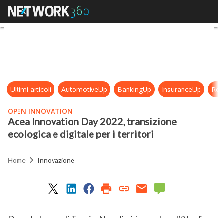
Acea Innovation Day 2022, transizio
Ultimi articoli
AutomotiveUp
BankingUp
InsuranceUp
Re
OPEN INNOVATION
Acea Innovation Day 2022, transizione
ecologica e digitale per i territori
Home
Innovazione