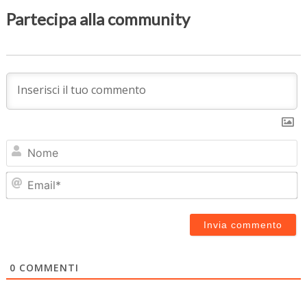
Partecipa alla community
N
Em
0
COMMENTI