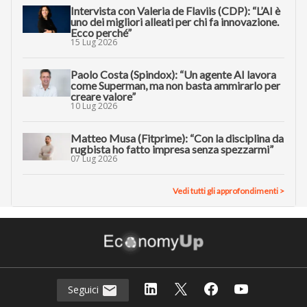
Intervista con Valeria de Flaviis (CDP): “L’AI è
uno dei migliori alleati per chi fa innovazione.
Ecco perché”
15 Lug 2026
Paolo Costa (Spindox): “Un agente AI lavora
come Superman, ma non basta ammirarlo per
creare valore”
10 Lug 2026
Matteo Musa (Fitprime): “Con la disciplina da
rugbista ho fatto impresa senza spezzarmi”
07 Lug 2026
Vedi tutti gli approfondimenti >
Seguici