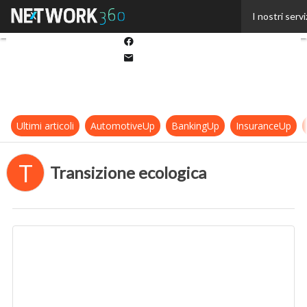
Twitter
I nostri servi
Linkedin
Facebook
Email
Ultimi articoli
AutomotiveUp
BankingUp
InsuranceUp
T
Transizione ecologica