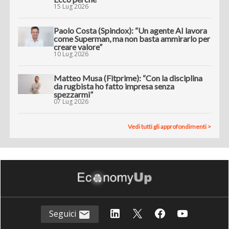
15 Lug 2026
Paolo Costa (Spindox): “Un agente AI lavora
come Superman, ma non basta ammirarlo per
creare valore”
10 Lug 2026
Matteo Musa (Fitprime): “Con la disciplina
da rugbista ho fatto impresa senza
spezzarmi”
07 Lug 2026
Vedi tutti gli approfondimenti >
Seguici