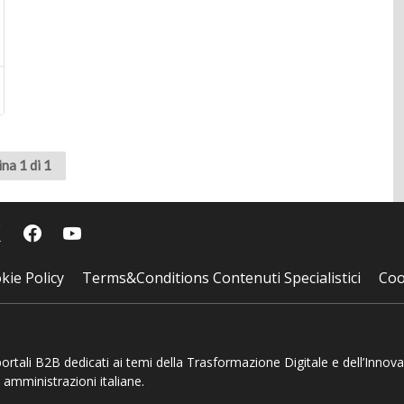
na 1 di 1
kie Policy
Terms&Conditions Contenuti Specialistici
Coo
 portali B2B dedicati ai temi della Trasformazione Digitale e dell’Innov
 amministrazioni italiane.