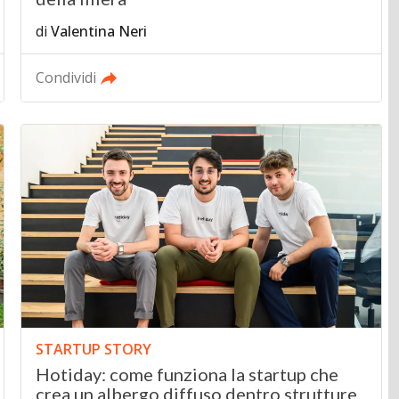
di
Valentina Neri
Condividi
STARTUP STORY
Hotiday: come funziona la startup che
crea un albergo diffuso dentro strutture