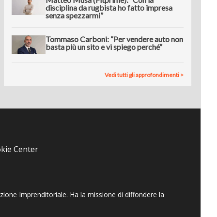
disciplina da rugbista ho fatto impresa
senza spezzarmi”
Tommaso Carboni: “Per vendere auto non
basta più un sito e vi spiego perché”
Vedi tutti gli approfondimenti >
kie Center
azione Imprenditoriale. Ha la missione di diffondere la