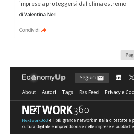
imprese a proteggersi dal clima estremo
di
Valentina Neri
Condividi
Pagi
Seguici
About
Autori
Tags
Rss Feed
Privacy e Coo
è il più grande network in Italia di testate e
Nextwork360
cultura digitale e imprenditoriale nelle imprese e pubbliche