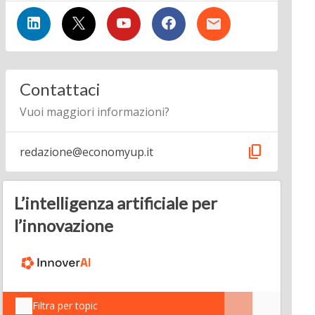
Contattaci
Vuoi maggiori informazioni?
content_copy
redazione@economyup.it
L’intelligenza artificiale per
l’innovazione
Filtra per topic