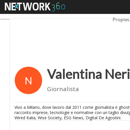
Menu
Valentina Neri
Ultimi ar
Propte
Valentina Neri
N
Giornalista
Vivo
a
Milano, dove lavoro
dal
2011 come giornalista e ghost
racconto
imprese
, tecnologie e normative con un taglio divul
Wired Italia, Wise Society, ESG News, Digital De
A
gostini.