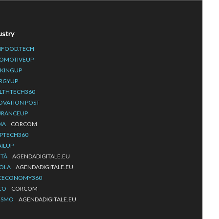
ustry
IFOOD.TECH
OMOTIVEUP
KINGUP
RGYUP
LTHTECH360
OVATION POST
URANCEUP
IA
CORCOM
PTECH360
AILUP
ITÀ
AGENDADIGITALE.EU
OLA
AGENDADIGITALE.EU
CECONOMY360
CO
CORCOM
ISMO
AGENDADIGITALE.EU