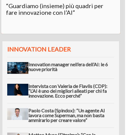
“Guardiamo (insieme) più quadri per
fare innovazione con l’AI”
INNOVATION LEADER
Innovation manager nell’era dell’AI: le 6
nuove priorità
Intervista con Valeria de Flaviis (CDP):
“L’AI è uno dei migliori alleati per chi fa
innovazione. Ecco perché”
Paolo Costa (Spindox): “Un agente AI
lavora come Superman, ma non basta
ammirarlo per creare valore”
Matteo Musa (Fitprime): “Con la