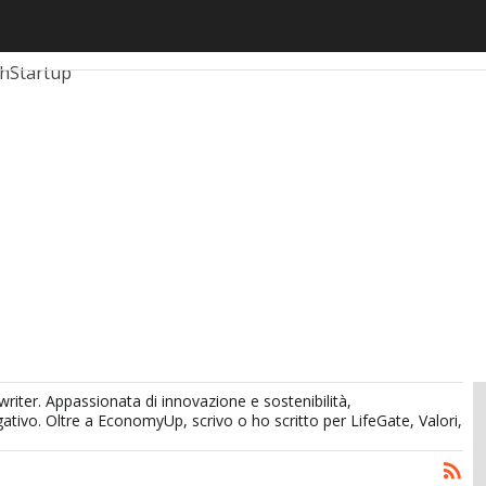
ticoli
AutomotiveUp
BankingUp
InsuranceUp
RetailUp
ch
Startup
writer.
A
ppassionata di innovazione e sostenibilità,
gativo. Oltre
a
EconomyUp, scrivo o ho scritto per LifeGate, Valori,