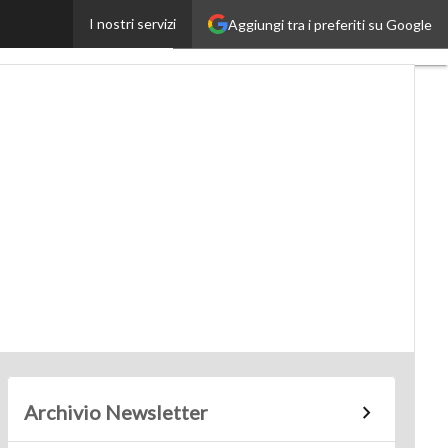
I nostri servizi
Aggiungi tra i preferiti su Google
SmartMobilityUp
Archivio Newsletter