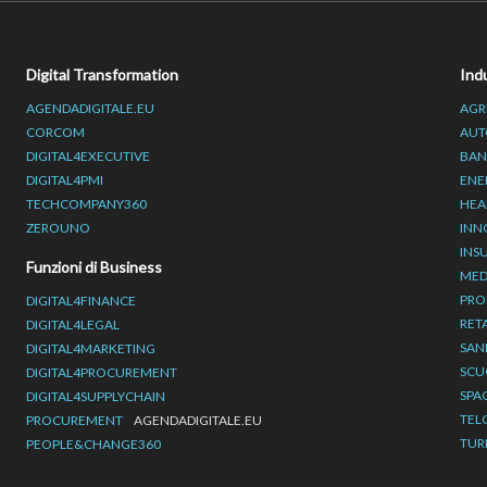
Digital Transformation
Ind
AGENDADIGITALE.EU
AGR
CORCOM
AUT
DIGITAL4EXECUTIVE
BAN
DIGITAL4PMI
ENE
TECHCOMPANY360
HEA
ZEROUNO
INN
INS
Funzioni di Business
MED
PRO
DIGITAL4FINANCE
RET
DIGITAL4LEGAL
SAN
DIGITAL4MARKETING
SCU
DIGITAL4PROCUREMENT
SPA
DIGITAL4SUPPLYCHAIN
TEL
PROCUREMENT
AGENDADIGITALE.EU
TUR
PEOPLE&CHANGE360