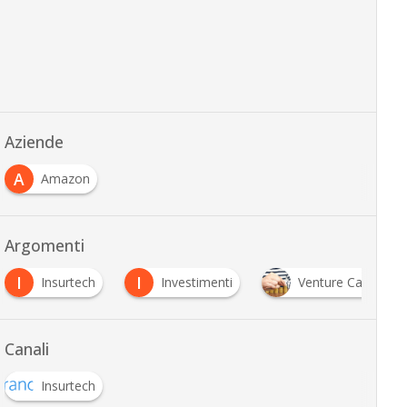
Aziende
A
Amazon
Argomenti
I
I
Insurtech
Investimenti
Venture Capital
Canali
Insurtech