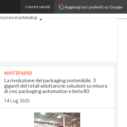
I nostri servizi
Aggiungi tra i preferiti su Google
utomotiveUp
InsuranceUp
RetailUp
Up
Proptech
Startup
WHITEPAPER
La rivoluzione del packaging sostenibile. 3
giganti del retail adottano le soluzioni su misura
di cmc packaging automation e beta 80
14 Lug 2025