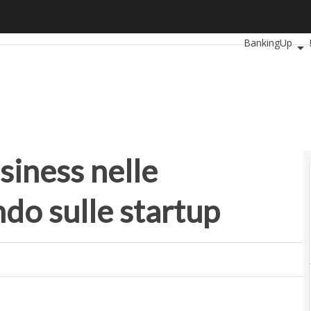
ness nelle assicurazioni puntando sulle startup
Ultimi articoli
A
BankingUp
SmartMobility
siness nelle
do sulle startup