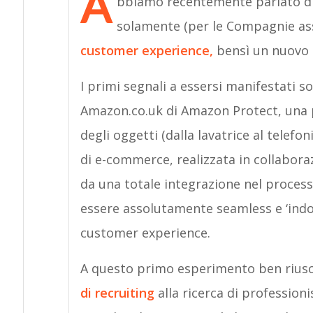
A
bbiamo recentemente parlato di c
solamente (per le Compagnie as
customer experience,
bensì un nuovo
I primi segnali a essersi manifestati so
Amazon.co.uk di Amazon Protect, una po
degli oggetti (dalla lavatrice al telefo
di e-commerce, realizzata in collabor
da una totale integrazione nel process
essere assolutamente seamless e ‘indolo
customer experience.
A questo primo esperimento ben riusci
di recruiting
alla ricerca di professioni