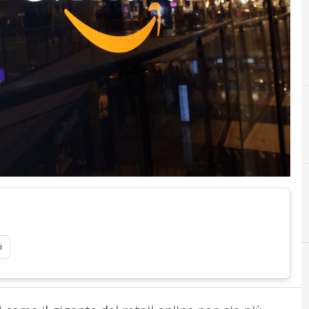
C
customer experience
i