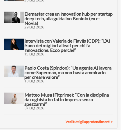
30 Lug 2026
Elemaster crea un innovation hub per startup
deep tech, alla guida Ivo Boniolo (ex e-
Novia)
29 Lug 2026
Intervista con Valeria de Flaviis (CDP): “L’AI
è uno dei migliori alleati per chi fa
innovazione. Ecco perché”
15 Lug 2026
Paolo Costa (Spindox): “Un agente AI lavora
come Superman, ma non basta ammirarlo
per creare valore”
10 Lug 2026
Matteo Musa (Fitprime): “Con la disciplina
da rugbista ho fatto impresa senza
spezzarmi”
07 Lug 2026
Vedi tutti gli approfondimenti >