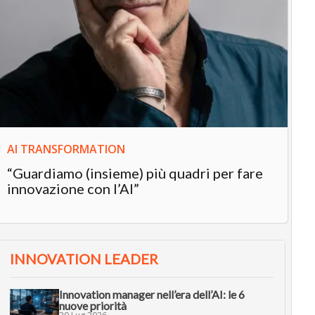
IN
In
“L
in
AI TRANSFORMATION
“Guardiamo (insieme) più quadri per fare
innovazione con l’AI”
INNOVATION LEADER
Innovation manager nell’era dell’AI: le 6
nuove priorità