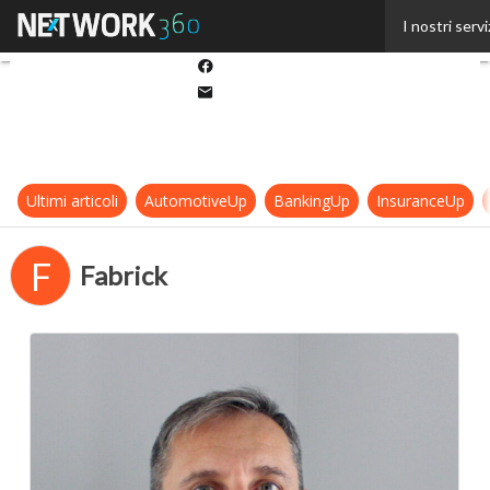
Twitter
I nostri servi
Linkedin
Facebook
Email
Ultimi articoli
AutomotiveUp
BankingUp
InsuranceUp
F
Fabrick