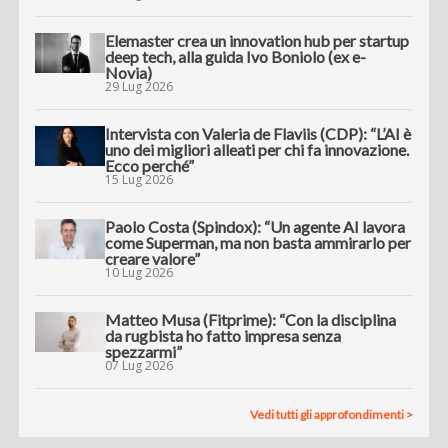
Elemaster crea un innovation hub per startup
deep tech, alla guida Ivo Boniolo (ex e-
Novia)
29 Lug 2026
Intervista con Valeria de Flaviis (CDP): “L’AI è
uno dei migliori alleati per chi fa innovazione.
Ecco perché”
15 Lug 2026
Paolo Costa (Spindox): “Un agente AI lavora
come Superman, ma non basta ammirarlo per
creare valore”
10 Lug 2026
Matteo Musa (Fitprime): “Con la disciplina
da rugbista ho fatto impresa senza
spezzarmi”
07 Lug 2026
Vedi tutti gli approfondimenti >