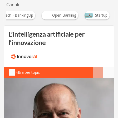
Canali
Fintech - BankingUp
Open Banking
Startup
L’intelligenza artificiale per
l’innovazione
Filtra per topic