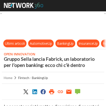
Gruppo Sella lancia Fabrick, un lab
Ultimi articoli
AutomotiveUp
BankingUp
InsuranceUp
Re
OPEN INNOVATION
Gruppo Sella lancia Fabrick, un laboratorio
per l’open banking: ecco chi c’è dentro
Home
Fintech - BankingUp