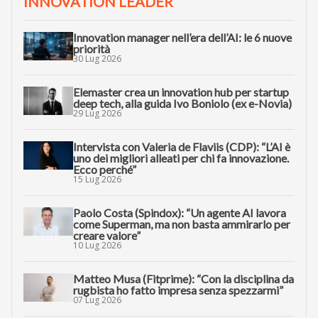
INNOVATION LEADER
Innovation manager nell’era dell’AI: le 6 nuove
priorità
30 Lug 2026
Elemaster crea un innovation hub per startup
deep tech, alla guida Ivo Boniolo (ex e-Novia)
29 Lug 2026
Intervista con Valeria de Flaviis (CDP): “L’AI è
uno dei migliori alleati per chi fa innovazione.
Ecco perché”
15 Lug 2026
Paolo Costa (Spindox): “Un agente AI lavora
come Superman, ma non basta ammirarlo per
creare valore”
10 Lug 2026
Matteo Musa (Fitprime): “Con la disciplina da
rugbista ho fatto impresa senza spezzarmi”
07 Lug 2026