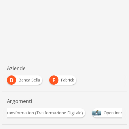
Aziende
B
F
Banca Sella
Fabrick
Argomenti
itale)
Open Innovation
Pagamenti Digitali