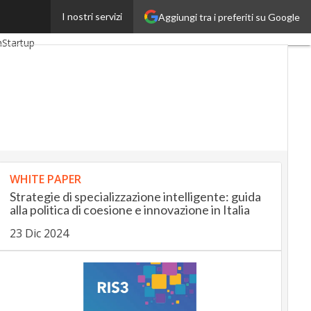
I nostri servizi
Aggiungi tra i preferiti su Google
p
InsuranceUp
h
Startup
WHITE PAPER
Strategie di specializzazione intelligente: guida
alla politica di coesione e innovazione in Italia
23 Dic 2024