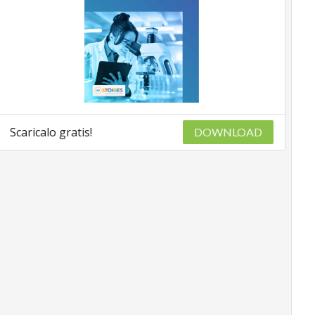
Scaricalo gratis!
DOWNLOAD