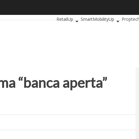
a “banca aperta” italiana
Ultimi articoli
AutomotiveUp
BankingU
RetailUp
SmartMobilityUp
Proptec
ima “banca aperta”