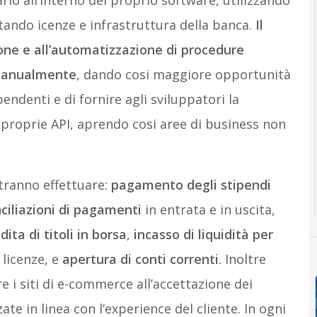
ario all’interno del proprio software, utilizzando
ttando icenze e infrastruttura della banca.
Il
ione e all’automatizzazione di procedure
 manualmente
, dando cosi maggiore opportunità
pendenti e di fornire agli sviluppatori la
e proprie API, aprendo cosi aree di business non
tranno effettuare:
pagamento degli stipendi
nciliazioni di pagamenti
in entrata e in uscita,
ita di titoli in borsa
,
incasso di liquidità per
 licenze, e
apertura di conti correnti
. Inoltre
re i siti di e-commerce all’accettazione dei
e in linea con l’experience del cliente. In ogni