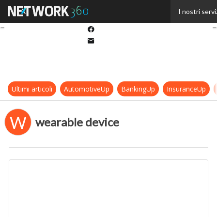
Twitter
I nostri servi
Linkedin
Facebook
Email
Ultimi articoli
AutomotiveUp
BankingUp
InsuranceUp
W
wearable device