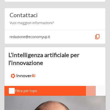
Contattaci
Vuoi maggiori informazioni?
content_copy
redazione@economyup.it
L’intelligenza artificiale per
l’innovazione
Filtra per topic