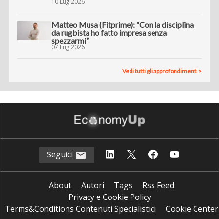
10 Lug 2026
Matteo Musa (Fitprime): “Con la disciplina
da rugbista ho fatto impresa senza
spezzarmi”
07 Lug 2026
Vedi tutti gli approfondimenti >
Seguici
About
Autori
Tags
Rss Feed
Privacy e Cookie Policy
Terms&Conditions Contenuti Specialistici
Cookie Center