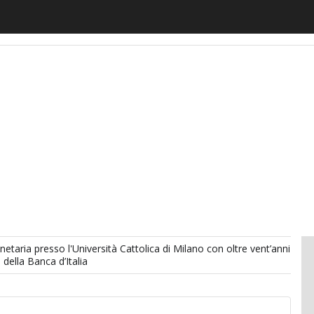
motiveUp
BankingUp
InsuranceUp
RetailUp
SmartM
taria presso l'Università Cattolica di Milano con oltre vent’anni
 della Banca d’Italia