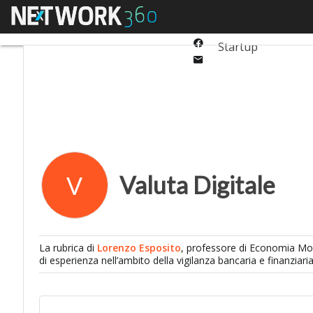
Twitter
Menu
Ultimi articoli
Auto
Linkedin
Facebook
Startup
Email
Valuta Digitale
V
La rubrica di
Lorenzo Esposito
, professore di Economia Mone
di esperienza nell’ambito della vigilanza bancaria e finanziaria