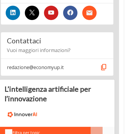
Contattaci
Vuoi maggiori informazioni?
content_copy
redazione@economyup.it
L’intelligenza artificiale per
l’innovazione
Filtra per topic