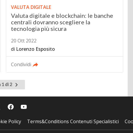
VALUTA DIGITALE
Valuta digitale e blockchain: le banche
centrali dovranno scegliere la
tecnologia più sicura
20 Ott 2022
di
Lorenzo Esposito
Condividi
Pagina
 1 di 2
successiva
kie Policy
Terms&Conditions Contenuti Specialistici
Coo