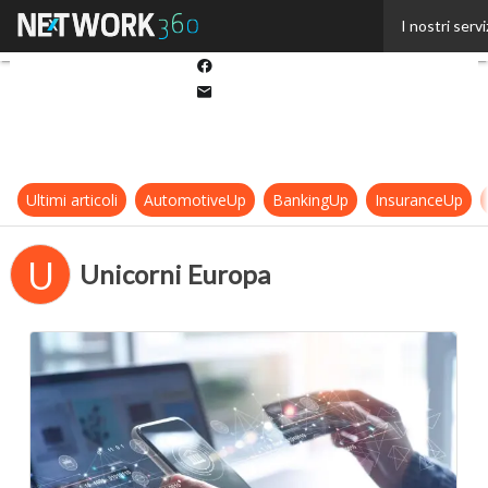
Twitter
I nostri servi
Linkedin
Facebook
Email
Ultimi articoli
AutomotiveUp
BankingUp
InsuranceUp
U
Unicorni Europa