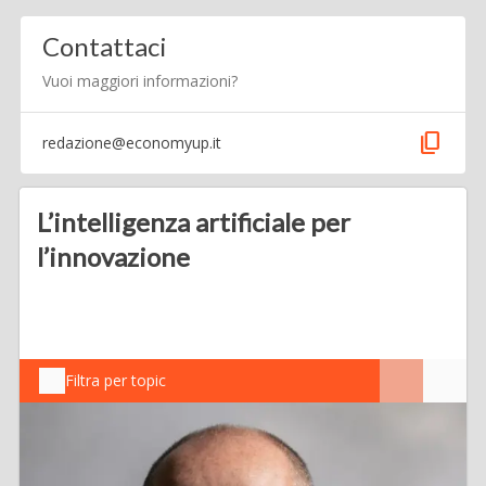
Contattaci
Vuoi maggiori informazioni?
content_copy
redazione@economyup.it
L’intelligenza artificiale per
l’innovazione
Filtra per topic