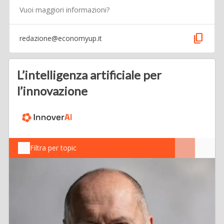
Vuoi maggiori informazioni?
content_copy
redazione@economyup.it
L’intelligenza artificiale per
l’innovazione
Filtra per topic