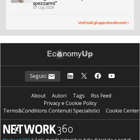
spezzarmi”
07 Lug 2026
Vedi tutti gli approfondimenti >
Seguici
About
Autori
Tags
Rss Feed
Privacy e Cookie Policy
Terms&Conditions Contenuti Specialistici
Cookie Center
è il più grande network in Italia di testate e portali
Nextwork360