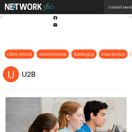
Twitter
I nostri servi
Linkedin
Facebook
Email
Ultimi articoli
AutomotiveUp
BankingUp
InsuranceUp
U
U2B