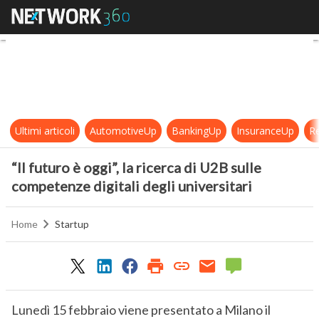
“Il futuro è oggi”, la ricerca di U2B
Ultimi articoli
AutomotiveUp
BankingUp
InsuranceUp
Re
“Il futuro è oggi”, la ricerca di U2B sulle
competenze digitali degli universitari
Home
Startup
Lunedì 15 febbraio viene presentato a Milano il