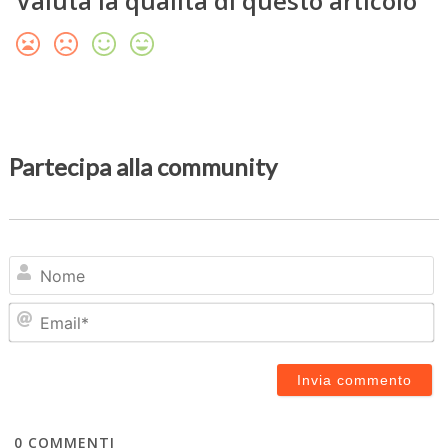
Valuta la qualità di questo articolo
Partecipa alla community
N
Em
0
COMMENTI