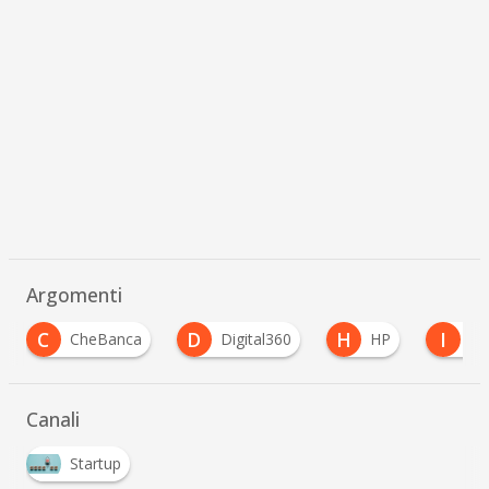
Argomenti
D
H
I
N
Digital360
HP
IBM
Nestlé
Canali
Startup