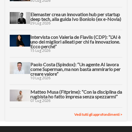
30 Lug 2026
Elemaster crea un innovation hub per startup
deep tech, alla guida Ivo Boniolo (ex e-Novia)
29 Lug 2026
Intervista con Valeria de Flaviis (CDP): “L’AI è
uno dei migliori alleati per chi fa innovazione.
Ecco perché”
15 Lug 2026
Paolo Costa (Spindox): “Un agente AI lavora
come Superman, ma non basta ammirarlo per
creare valore”
10 Lug 2026
Matteo Musa (Fitprime): “Con la disciplina da
rugbista ho fatto impresa senza spezzarmi”
07 Lug 2026
Vedi tutti gli approfondimenti >