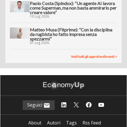
Paolo Costa (Spindox): “Un agente AI lavora
come Superman, ma non basta ammirarlo per
creare valore”
10 Lug 2026
Matteo Musa (Fitprime): “Con la disciplina
da rugbista ho fatto impresa senza
spezzarmi”
07 Lug 2026
Vedi tutti gli approfondimenti >
Seguici
About
Autori
Tags
Rss Feed