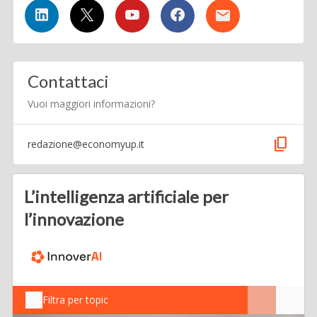
Contattaci
Vuoi maggiori informazioni?
content_copy
redazione@economyup.it
L’intelligenza artificiale per
l’innovazione
Filtra per topic