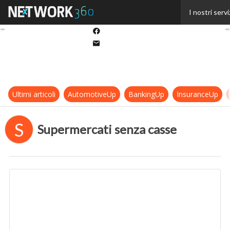
Twitter
I nostri servi
Linkedin
Facebook
Email
Ultimi articoli
AutomotiveUp
BankingUp
InsuranceUp
S
Supermercati senza casse