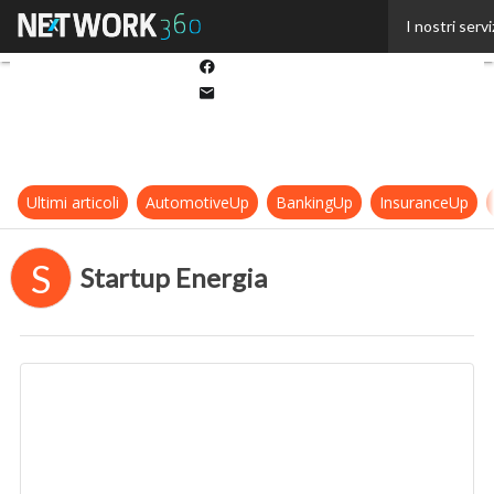
Twitter
I nostri servi
Linkedin
Facebook
Email
Ultimi articoli
AutomotiveUp
BankingUp
InsuranceUp
S
Startup Energia