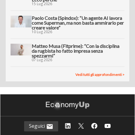
15 Lug 2026
Paolo Costa (Spindox): “Un agente AI lavora
come Superman, ma non basta ammirarlo per
creare valore”
10 Lug 2026
Matteo Musa (Fitprime): “Con la disciplina
da rugbista ho fatto impresa senza
spezzarmi”
07 Lug 2026
Vedi tutti gli approfondimenti >
Seguici