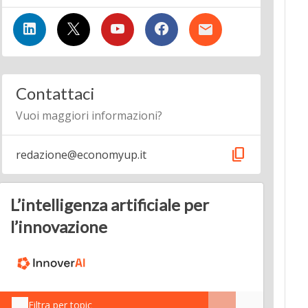
Contattaci
Vuoi maggiori informazioni?
content_copy
redazione@economyup.it
L’intelligenza artificiale per
l’innovazione
Filtra per topic