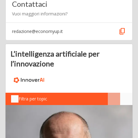
Contattaci
Vuoi maggiori informazioni?
content_copy
redazione@economyup.it
L’intelligenza artificiale per
l’innovazione
Filtra per topic