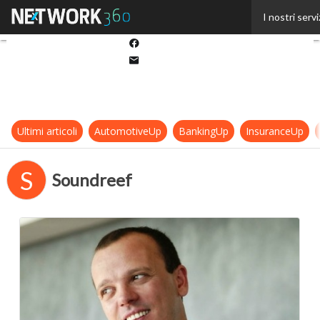
Twitter
I nostri servi
Linkedin
Facebook
Email
Ultimi articoli
AutomotiveUp
BankingUp
InsuranceUp
S
Soundreef