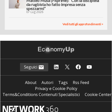
Matteo Musa (Fitprime): “Con la disciplina
da rugbista ho fatto impresa senza
spezzarmi”
07 Lug 2026
Vedi tutti gli approfondimenti >
Seguici
About
Autori
Tags
Rss Feed
Privacy e Cookie Policy
Terms&Conditions Contenuti Specialistici
Cookie Center