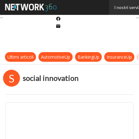
Twitter
I nostri servi
Linkedin
Facebook
Email
Ultimi articoli
AutomotiveUp
BankingUp
InsuranceUp
S
social innovation