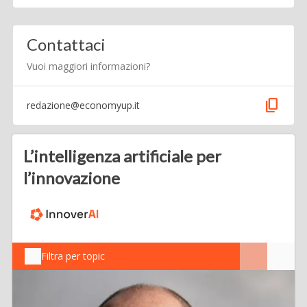
Contattaci
Vuoi maggiori informazioni?
content_copy
redazione@economyup.it
L’intelligenza artificiale per
l’innovazione
Filtra per topic