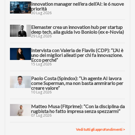
Innovation manager nell’era dell’AI: le 6 nuove
priorità
30 Lug 2026
Elemaster crea un innovation hub per startup
deep tech, alla guida Ivo Boniolo (ex e-Novia)
29 Lug 2026
Intervista con Valeria de Flaviis (CDP): “L’AI è
uno dei migliori alleati per chi fa innovazione.
Ecco perché”
15 Lug 2026
Paolo Costa (Spindox): “Un agente AI lavora
come Superman, ma non basta ammirarlo per
creare valore”
10 Lug 2026
Matteo Musa (Fitprime): “Con la disciplina da
rugbista ho fatto impresa senza spezzarmi”
07 Lug 2026
Vedi tutti gli approfondimenti >