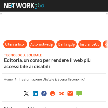
Editoria, un corso per rendere il web
Ultimi articoli
AutomotiveUp
BankingUp
InsuranceUp
Re
TECNOLOGIA SOLIDALE
Editoria, un corso per rendere il web più
accessibile ai disabili
Home
Trasformazione Digitale E Scenari Economici