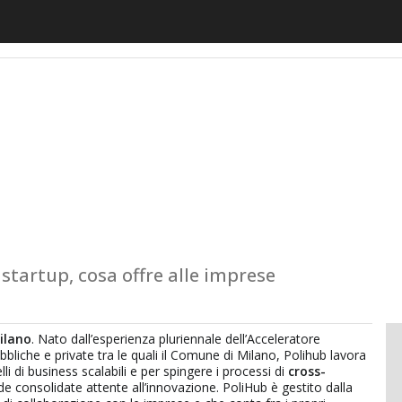
motiveUp
BankingUp
InsuranceUp
RetailUp
SmartM
 startup, cosa offre alle imprese
Milano
. Nato dall’esperienza pluriennale dell’Acceleratore
bbliche e private tra le quali il Comune di Milano, Polihub lavora
i di business scalabili e per spingere i processi di
cross-
de consolidate attente all’innovazione. PoliHub è gestito dalla