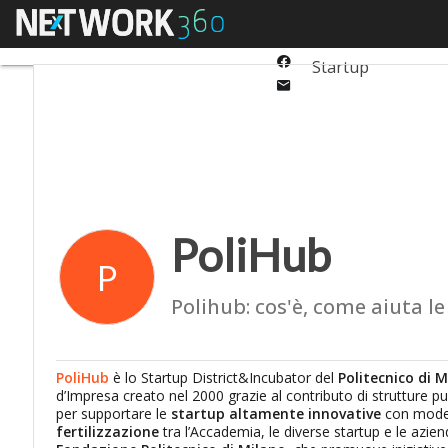
Twitter
Menu
Ultimi articoli
Auto
Linkedin
Facebook
Startup
Email
PoliHub
P
Polihub: cos'è, come aiuta le
PoliHub
è lo Startup District&Incubator del
Politecnico di 
d’Impresa creato nel 2000 grazie al contributo di strutture pu
per supportare le
startup altamente innovative
con modell
fertilizzazione
tra l’Accademia, le diverse startup e le azien