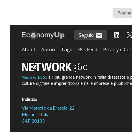
Pagina 
Seguici
About
Autori
Tags
Rss Feed
Privacy e Coo
è il più grande network in Italia di testate e
Nextwork360
cultura digitale e imprenditoriale nelle imprese e pubbliche
Indirizzo
Via Moretto da Brescia, 22
Milano - Italia
CAP 20133