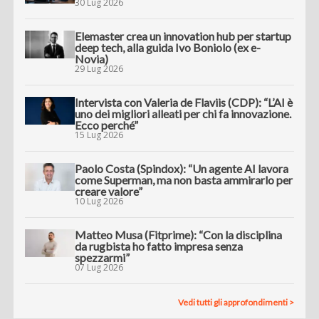
30 Lug 2026
Elemaster crea un innovation hub per startup
deep tech, alla guida Ivo Boniolo (ex e-
Novia)
29 Lug 2026
Intervista con Valeria de Flaviis (CDP): “L’AI è
uno dei migliori alleati per chi fa innovazione.
Ecco perché”
15 Lug 2026
Paolo Costa (Spindox): “Un agente AI lavora
come Superman, ma non basta ammirarlo per
creare valore”
10 Lug 2026
Matteo Musa (Fitprime): “Con la disciplina
da rugbista ho fatto impresa senza
spezzarmi”
07 Lug 2026
Vedi tutti gli approfondimenti >