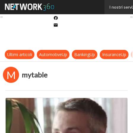
Twitter
I nostri servi
Linkedin
Facebook
Email
Ultimi articoli
AutomotiveUp
BankingUp
InsuranceUp
M
mytable