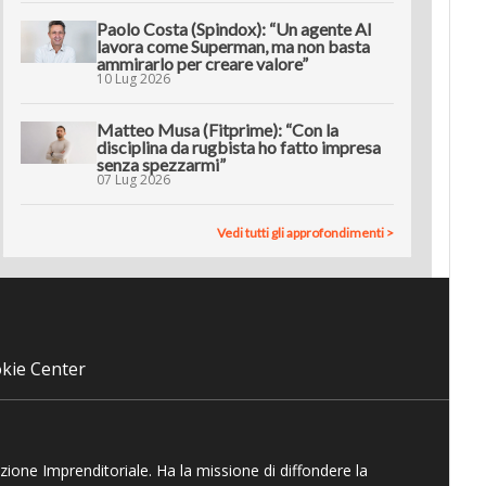
Paolo Costa (Spindox): “Un agente AI
lavora come Superman, ma non basta
ammirarlo per creare valore”
10 Lug 2026
Matteo Musa (Fitprime): “Con la
disciplina da rugbista ho fatto impresa
senza spezzarmi”
07 Lug 2026
Vedi tutti gli approfondimenti >
kie Center
azione Imprenditoriale. Ha la missione di diffondere la