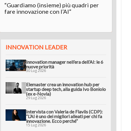
“Guardiamo (insieme) più quadri per
Inter
fare innovazione con l’AI”
“L’AI 
innov
INNOVATION LEADER
Innovation manager nell’era dell’AI: le 6
nuove priorità
30 Lug 2026
Elemaster crea un innovation hub per
startup deep tech, alla guida Ivo Boniolo
(ex e-Novia)
29 Lug 2026
Intervista con Valeria de Flaviis (CDP):
“L’AI è uno dei migliori alleati per chi fa
innovazione. Ecco perché”
15 Lug 2026