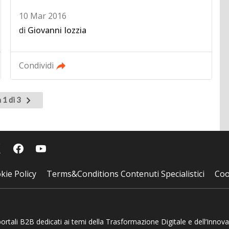
10 Mar 2016
di
Giovanni Iozzia
Condividi
Pagina
 1 di 3
successiva
kie Policy
Terms&Conditions Contenuti Specialistici
Coo
 portali B2B dedicati ai temi della Trasformazione Digitale e dell’Innov