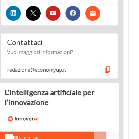
Contattaci
Vuoi maggiori informazioni?
content_copy
redazione@economyup.it
L’intelligenza artificiale per
l’innovazione
Filtra per topic