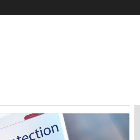
motiveUp
BankingUp
InsuranceUp
RetailUp
SmartM