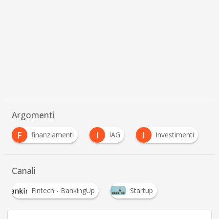
Argomenti
I
I
M
iamenti
IAG
Investimenti
Mobile
…
Canali
Fintech - BankingUp
Startup