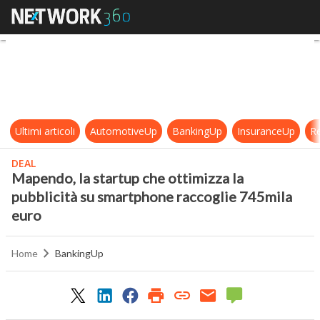
Mapendo, la startup che ottimizza 
Ultimi articoli
AutomotiveUp
BankingUp
InsuranceUp
Re
DEAL
Mapendo, la startup che ottimizza la
pubblicità su smartphone raccoglie 745mila
euro
Home
BankingUp