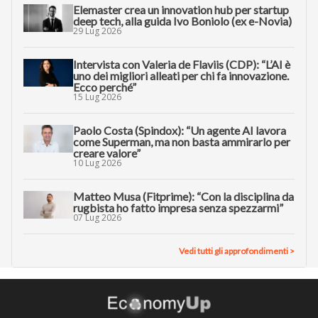
Elemaster crea un innovation hub per startup
deep tech, alla guida Ivo Boniolo (ex e-Novia)
29 Lug 2026
Intervista con Valeria de Flaviis (CDP): “L’AI è
uno dei migliori alleati per chi fa innovazione.
Ecco perché”
15 Lug 2026
Paolo Costa (Spindox): “Un agente AI lavora
come Superman, ma non basta ammirarlo per
creare valore”
10 Lug 2026
Matteo Musa (Fitprime): “Con la disciplina da
rugbista ho fatto impresa senza spezzarmi”
07 Lug 2026
Vedi tutti gli approfondimenti >