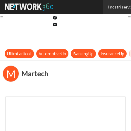
Twitter
I nostri servi
Linkedin
Facebook
Email
Ultimi articoli
AutomotiveUp
BankingUp
InsuranceUp
M
Martech