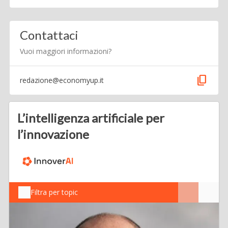
Contattaci
Vuoi maggiori informazioni?
content_copy
redazione@economyup.it
L’intelligenza artificiale per
l’innovazione
Filtra per topic