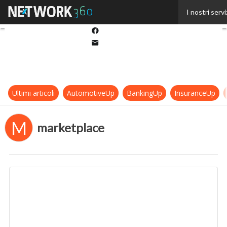
Twitter
I nostri servi
Linkedin
Facebook
Email
Ultimi articoli
AutomotiveUp
BankingUp
InsuranceUp
M
marketplace