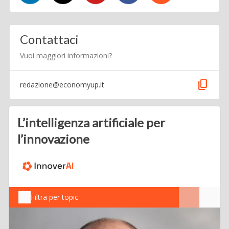
Contattaci
Vuoi maggiori informazioni?
content_copy
redazione@economyup.it
L’intelligenza artificiale per
l’innovazione
Filtra per topic