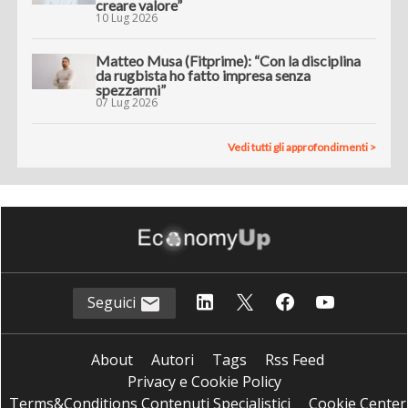
creare valore”
10 Lug 2026
Matteo Musa (Fitprime): “Con la disciplina
da rugbista ho fatto impresa senza
spezzarmi”
07 Lug 2026
Vedi tutti gli approfondimenti >
Seguici
About
Autori
Tags
Rss Feed
Privacy e Cookie Policy
Terms&Conditions Contenuti Specialistici
Cookie Center