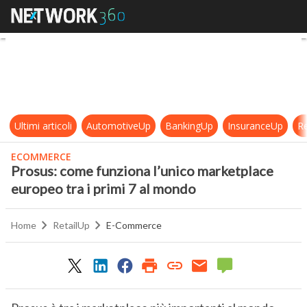
Prosus: come funziona l’unico mark
Ultimi articoli
AutomotiveUp
BankingUp
InsuranceUp
Re
ECOMMERCE
Prosus: come funziona l’unico marketplace
europeo tra i primi 7 al mondo
Home
RetailUp
E-Commerce