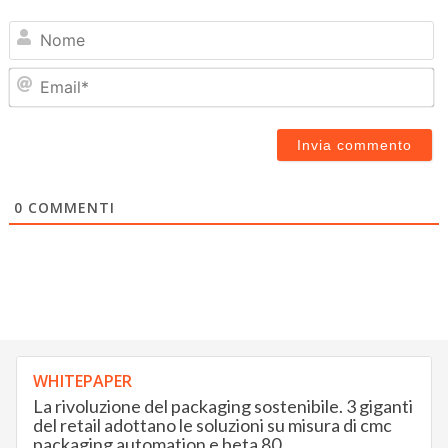
N
Em
0
COMMENTI
WHITEPAPER
La rivoluzione del packaging sostenibile. 3 giganti
del retail adottano le soluzioni su misura di cmc
packaging automation e beta 80