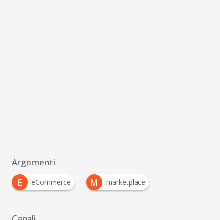
Argomenti
E
M
eCommerce
marketplace
Canali