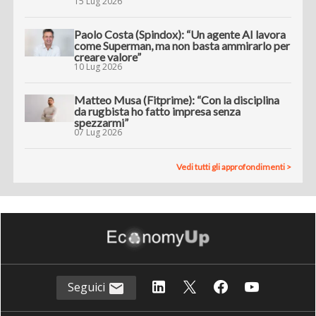
15 Lug 2026
Paolo Costa (Spindox): “Un agente AI lavora
come Superman, ma non basta ammirarlo per
creare valore”
10 Lug 2026
Matteo Musa (Fitprime): “Con la disciplina
da rugbista ho fatto impresa senza
spezzarmi”
07 Lug 2026
Vedi tutti gli approfondimenti >
Seguici