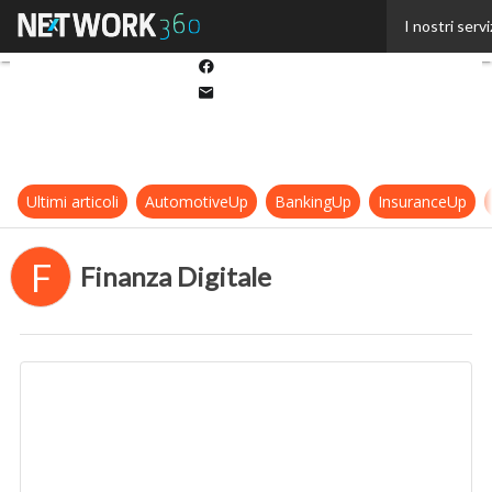
Twitter
I nostri servi
Linkedin
Facebook
Email
Ultimi articoli
AutomotiveUp
BankingUp
InsuranceUp
F
Finanza Digitale