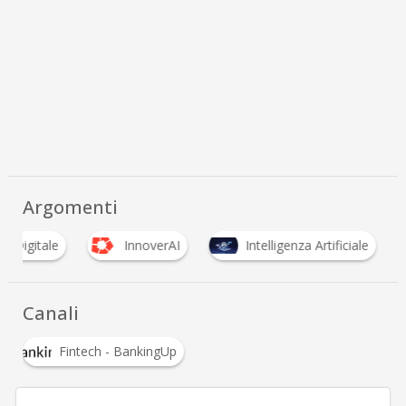
Argomenti
za Digitale
InnoverAI
Intelligenza Artificiale
Canali
Fintech - BankingUp