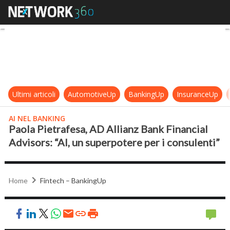
Paola Pietrafesa, AD Allianz Bank F
Ultimi articoli
AutomotiveUp
BankingUp
InsuranceUp
AI NEL BANKING
Paola Pietrafesa, AD Allianz Bank Financial
Advisors: “AI, un superpotere per i consulenti”
Home
Fintech – BankingUp