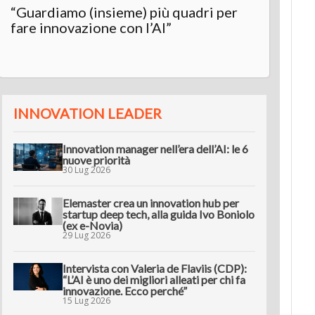
“Guardiamo (insieme) più quadri per
Inter
fare innovazione con l’AI”
“L’AI 
innov
INNOVATION LEADER
Innovation manager nell’era dell’AI: le 6
nuove priorità
30 Lug 2026
Elemaster crea un innovation hub per
startup deep tech, alla guida Ivo Boniolo
(ex e-Novia)
29 Lug 2026
Intervista con Valeria de Flaviis (CDP):
“L’AI è uno dei migliori alleati per chi fa
innovazione. Ecco perché”
15 Lug 2026