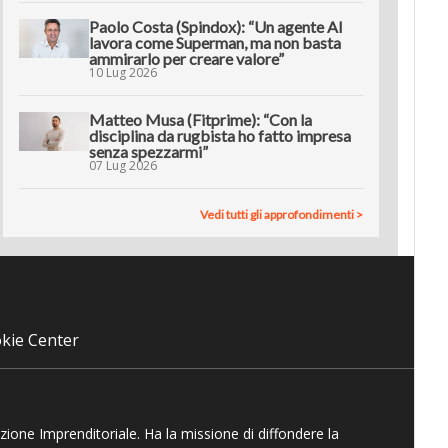
Paolo Costa (Spindox): “Un agente AI
lavora come Superman, ma non basta
ammirarlo per creare valore”
10 Lug 2026
Matteo Musa (Fitprime): “Con la
disciplina da rugbista ho fatto impresa
senza spezzarmi”
07 Lug 2026
Vedi tutti gli approfondimenti >
kie Center
azione Imprenditoriale. Ha la missione di diffondere la