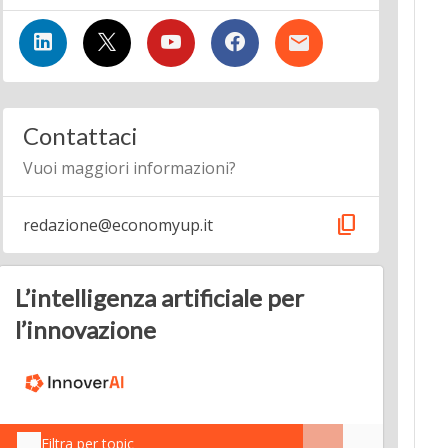
Contattaci
Vuoi maggiori informazioni?
content_copy
redazione@economyup.it
L’intelligenza artificiale per
l’innovazione
Filtra per topic