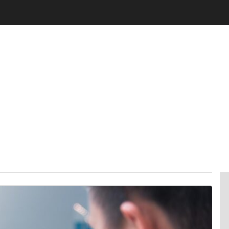
motiveUp
BankingUp
InsuranceUp
RetailUp
SmartM