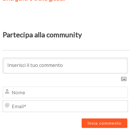
Partecipa alla community
N
Em