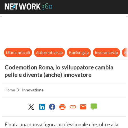
Codemotion Roma, lo sviluppatore 
Ultimi articoli
AutomotiveUp
BankingUp
InsuranceUp
Re
Codemotion Roma, lo sviluppatore cambia
pelle e diventa (anche) innovatore
Home
Innovazione
È nata una nuova figura professionale che, oltre alla