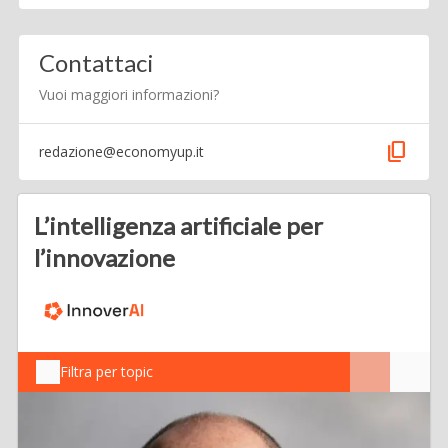
Contattaci
Vuoi maggiori informazioni?
content_copy
redazione@economyup.it
L’intelligenza artificiale per
l’innovazione
Filtra per topic