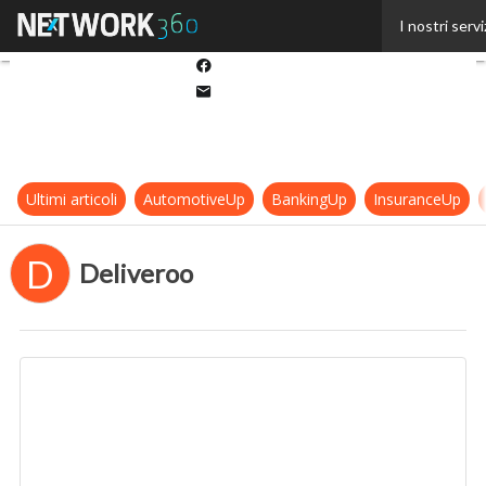
Twitter
I nostri servi
Linkedin
Facebook
Email
Ultimi articoli
AutomotiveUp
BankingUp
InsuranceUp
D
Deliveroo