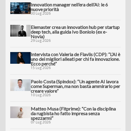
Innovation manager nell’era dell’AI: le 6
nuove priorità
30 Lug 2026
Elemaster crea un innovation hub per startup
deep tech, alla guida Ivo Boniolo (ex e-
Novia)
29 Lug 2026
Intervista con Valeria de Flaviis (CDP): “L’AI è
uno dei migliori alleati per chi fa innovazione.
Ecco perché”
15 Lug 2026
Paolo Costa (Spindox): “Un agente AI lavora
come Superman, ma non basta ammirarlo per
creare valore”
10 Lug 2026
Matteo Musa (Fitprime): “Con la disciplina
da rugbista ho fatto impresa senza
spezzarmi”
07 Lug 2026