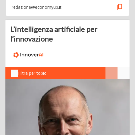
content_copy
redazione@economyup.it
L’intelligenza artificiale per
l’innovazione
Filtra per topic