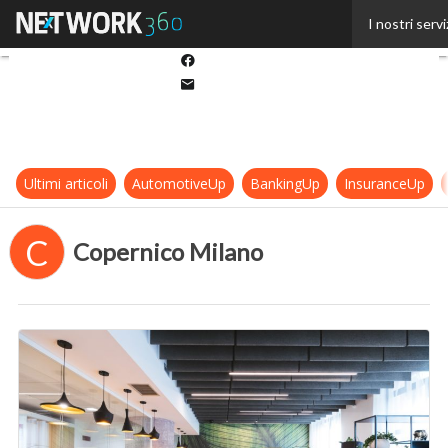
Twitter
I nostri servi
Linkedin
Facebook
Email
Ultimi articoli
AutomotiveUp
BankingUp
InsuranceUp
C
Copernico Milano