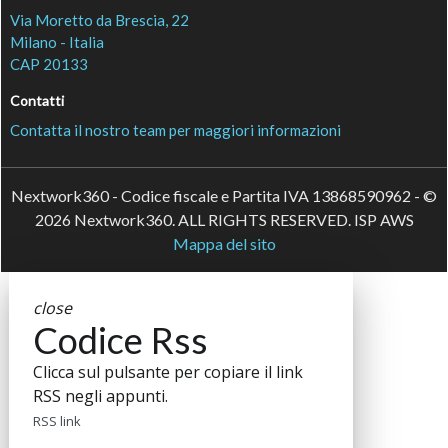
Via Moretto da Brescia, 22
Milano - Italia
CAP 20133
Contatti
Contatta il nostro team per maggiori informazioni
Nextwork360 - Codice fiscale e Partita IVA 13868590962 - ©
2026 Nextwork360. ALL RIGHTS RESERVED. ISP AWS
Mappa del sito
close
Codice Rss
Clicca sul pulsante per copiare il link
RSS negli appunti.
RSS link