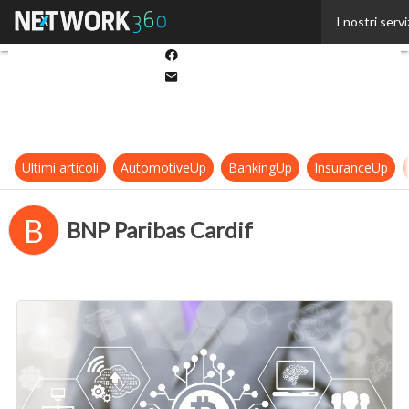
Twitter
I nostri servi
Linkedin
Facebook
Email
Ultimi articoli
AutomotiveUp
BankingUp
InsuranceUp
B
BNP Paribas Cardif