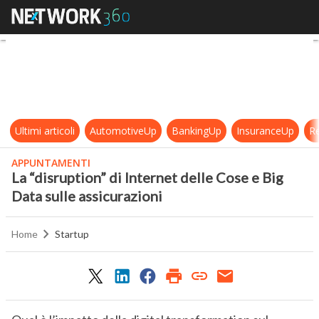
La “disruption” di Internet delle Co
Ultimi articoli
AutomotiveUp
BankingUp
InsuranceUp
Re
APPUNTAMENTI
La “disruption” di Internet delle Cose e Big
Data sulle assicurazioni
Home
Startup