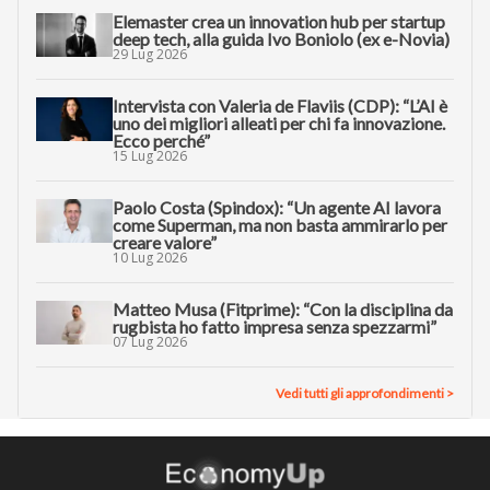
Elemaster crea un innovation hub per startup
deep tech, alla guida Ivo Boniolo (ex e-Novia)
29 Lug 2026
Intervista con Valeria de Flaviis (CDP): “L’AI è
uno dei migliori alleati per chi fa innovazione.
Ecco perché”
15 Lug 2026
Paolo Costa (Spindox): “Un agente AI lavora
come Superman, ma non basta ammirarlo per
creare valore”
10 Lug 2026
Matteo Musa (Fitprime): “Con la disciplina da
rugbista ho fatto impresa senza spezzarmi”
07 Lug 2026
Vedi tutti gli approfondimenti >