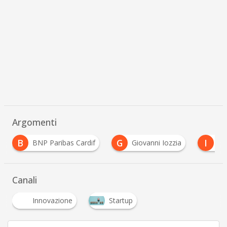
Argomenti
G
I
I
Giovanni Iozzia
Internet delle cose
Int
Canali
Innovazione
Startup